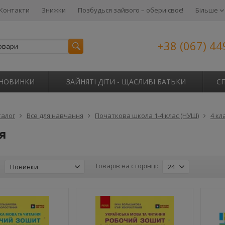
Контакти
Знижки
Позбудься зайвого – обери своє!
Більше
+38 (067) 44
НОВИНКИ
ЗАЙНЯТІ ДІТИ - ЩАСЛИВІ БАТЬКИ
С
талог
Все для навчання
Початкова школа 1-4 клас (НУШ)
4 кл
я
:
Товарів на сторінці:
Новинки
24