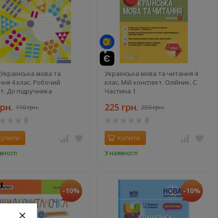
Українська мова та
Українська мова та читання 4
ння 4 клас. Робочий
клас. Мій конспект. Олійник. С.
т. До підручника
Частина 1
шакова, Хворостяний.
грн.
225 грн.
110 грн.
250 грн.
ина 2
0
0
Купити
Купити
вності
У наявності
-10%
-10%