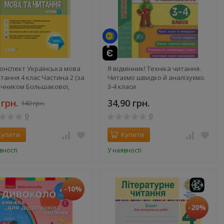
конспект Українська мова
Я відмінник! Техніка читання.
тання 4 клас Частина 2 (за
Читаємо швидко й аналізуємо.
учником Большакової,
3-4 класи
остяного) Олійник НУШ
 грн.
34,90 грн.
140 грн.
0
0
Купити
Купити
вності
У наявності
-10%
-20%