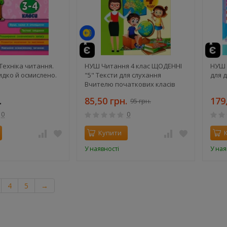
 Техніка читання.
НУШ Читання 4 клас ЩОДЕННІ
НУШ 
дко й осмислено.
"5" Тексти для слухання
для 
Вчителю початкових класів
Лиженко В. І.
.
85,50 грн.
179
95 грн.
0
0
Купити
У наявності
У ная
4
5
→