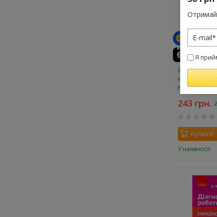
Отримай 
Я прий
Українська 
клас. Мій ко
Н. М., Прида
243 грн.
2
Купити
У наявності