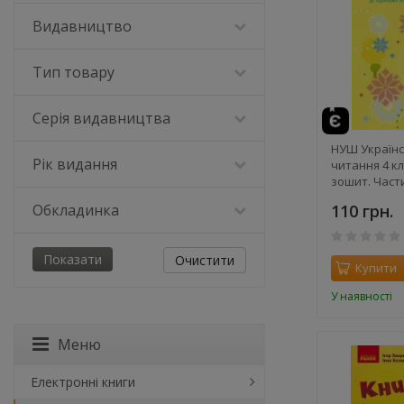
Видавництво
Тип товару
Серія видавництва
НУШ Українс
Рік видання
читання 4 к
зошит. Части
частинах) – 
Обкладинка
110 грн.
Хворостяний 
Очистити
Купити
У наявності
Меню
Електронні книги