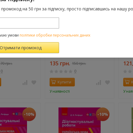
промокод на 50 грн за підписку, просто підписавшись на нашу ро
маю умови
політики обробки персональних даних
мова та читання 4
НУШ Читання 4 клас. Читанка.
НУШ 
нспект. Кравцова
Вікно у світ. Новий правопис
+ Нал
ток О. Д. Частина 2
135 грн.
121
70 грн.
150 грн.
0
0
Купити
У наявності
У ная
-10%
-10%