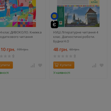
4 клас ДИВОКОЛО. Книжка
НУШ Літературне читання 4
додаткового читання
клас. Діагностичні роботи.
Будна Н.О
,10 грн.
48 грн.
199 грн.
60 грн.
0
0
Купити
Купити
вності
У наявності