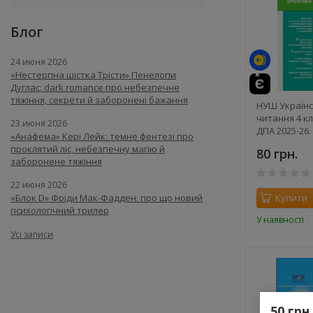
Блог
24 июня 2026
«Нестерпна шістка Трісти» Пенелопи
Дуглас: dark romance про небезпечне
тяжіння, секрети й заборонені бажання
НУШ Українс
читання 4 кл
23 июня 2026
ДПА 2025-26.
«Анафема» Кері Лейк: темне фентезі про
підсумкові д
проклятий ліс, небезпечну магію й
80 грн.
роботи. Шев
заборонене тяжіння
22 июня 2026
«Блок D» Фріди Мак-Фадден: про що новий
Купити
психологічний трилер
У наявності
Усі записи
50 грн