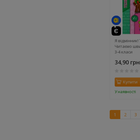
Я відмінник!
Читаємо шви
3-4 класи
34,90 грн
Купити
У наявності
1
2
3