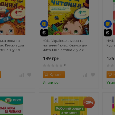
ька мова та
НУШ Українська мова та
НУШ 
ас. Книжка для
читання 4 клас. Книжка для
Кург
тина 1 (у 2-х
читання. Частина 2 (у 2-х
 завдання для
частинах) + завдання для
199 грн.
135
 читацької
моніторингу читацької
– Большакова І.О.,
грамотності – Большакова І.О.,
0
0
І.Г.
Хворостяний І.Г.
Купити
У наявності
У ная
-20%