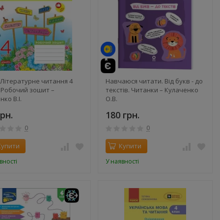
Літературне читання 4
Навчаюся читати. Від букв - до
. Робочий зошит –
текстів. Читанки – Кулаченко
ко В.І.
О.В.
грн.
180 грн.
0
0
Купити
Купити
вності
У наявності