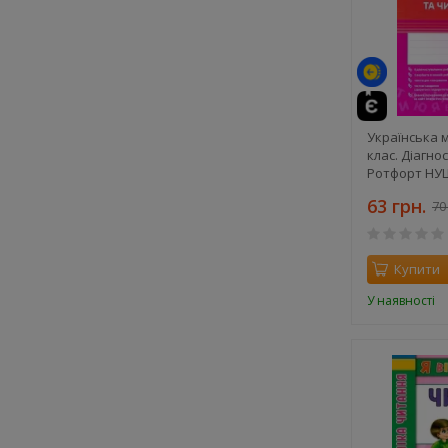
Українська 
клас. Діагно
Ротфорт НУ
63 грн.
70
Купити
У наявності