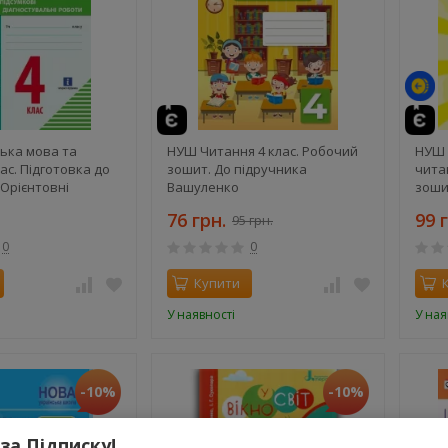
ька мова та
НУШ Читання 4 клас. Робочий
НУШ 
ас. Підготовка до
зошит. До підручника
чита
 Орієнтовні
Вашуленко
зоши
іагностувальні
Боль
76 грн.
99 
95 грн.
ченко К.М.
Част
0
0
Купити
У наявності
У ная
-10%
-10%
 за Підписку!