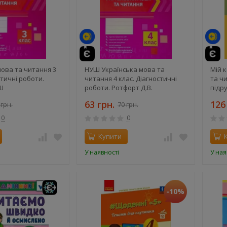
мова та читання 3
НУШ Українська мова та
Мій 
стичні роботи.
читання 4 клас. Діагностичні
та чи
Ш
роботи. Ротфорт Д.В.
підр
Хвор
63 грн.
126
 грн.
70 грн.
0
0
Купити
У наявності
У ная
-10%