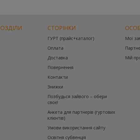
РОЗДІЛИ
СТОРІНКИ
ОСОБ
ГУРТ (прайс+каталог)
Мої з
Оплата
Партне
Доставка
Мій пр
Повернення
Контакти
Знижки
Позбудься зайвого – обери
своє!
Анкета для партнерів (гуртових
клієнтів)
Умови використання сайту
Освітня субвенція