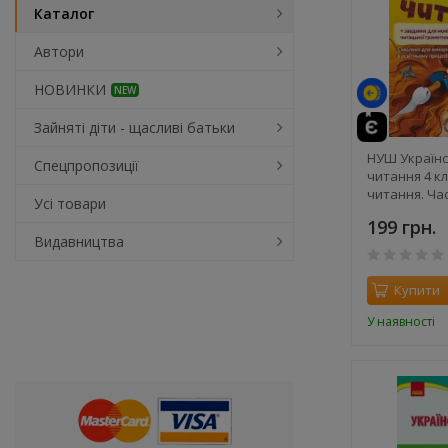
Каталог
Автори
НОВИНКИ
NEW
Зайняті діти - щасливі батьки
НУШ Українс
Спецпропозиції
читання 4 кл
читання. Час
Усі товари
частинах) +
199 грн.
моніторингу
Видавництва
грамотності 
Хворостяний 
Купити
У наявності