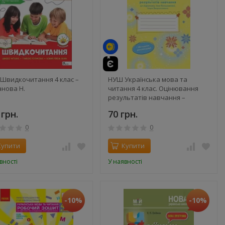
Швидкочитання 4 клас –
НУШ Українська мова та
анова Н.
читання 4 клас. Оцінювання
результатів навчання –
Семіжонова Т.Г.
 грн.
70 грн.
0
0
Купити
Купити
вності
У наявності
-10%
-10%