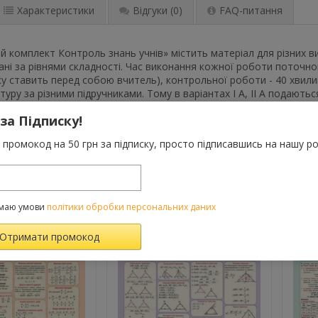
Характеристики
Відгуки
(0)
FAQ-питання
й комплект Контроль знань учнів» містить матеріал для різних ви
ні за рівнями складності. Час виконання кожної роботи поточног
яку ставить перед собою вчитель), контрольної роботи - 40 хвил
туру за різними підручниками. Тому в варіантах І А, II А подають
а в варіантах І Б, II Б - в підручнику Е. В. Волощук. Видання приз
 за Підписку!
ня.
промокод на 50 грн за підписку, просто підписавшись на нашу ро
ВАРОМ ТАКОЖ КУПУЮТЬ
маю умови
політики обробки персональних даних