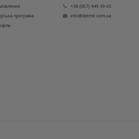
амовлення
+38 (067) 449-39-65
рська програма
info@detmir.com.ua
офіль