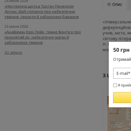
24 июня 2026
Опис
«Нестерпна шістка Трісти» Пенелопи
Дуглас: dark romance про небезпечне
тяжіння, секрети й заборонені бажання
«Універсальни
23 июня 2026
диференційова
«Анафема» Кері Лейк: темне фентезі про
учнів, мети, 
проклятий ліс, небезпечну магію й
світову літера
заборонене тяжіння
Н. Ніколенко, 
50 грн
мовою навчан
Усі записи
Отримай 
З ЦИМ ТО
Я прий