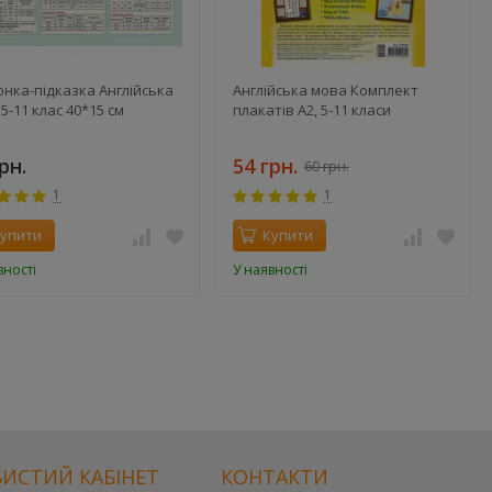
нка-підказка Англійська
Англійська мова Комплект
5-11 клас 40*15 см
плакатів А2, 5-11 класи
рн.
54 грн.
60 грн.
1
1
упити
Купити
вності
У наявності
ИСТИЙ КАБІНЕТ
КОНТАКТИ