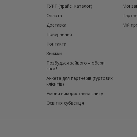
ГУРТ (прайс+каталог)
Мої з
Оплата
Партне
Доставка
Мій пр
Повернення
Контакти
Знижки
Позбудься зайвого – обери
своє!
Анкета для партнерів (гуртових
клієнтів)
Умови використання сайту
Освітня субвенція