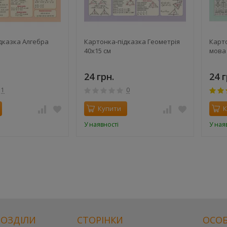
дказка Алгебра
Картонка-підказка Геометрія
Карто
40х15 см
мова 
24 грн.
24 г
1
0
Купити
К
У наявності
У ная
РОЗДІЛИ
СТОРІНКИ
ОСОБ