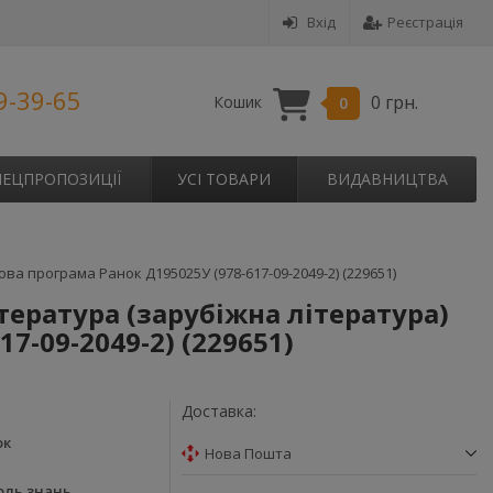
Вхід
Реєстрація
9-39-65
0 грн.
Кошик
0
ПЕЦПРОПОЗИЦІЇ
УСІ ТОВАРИ
ВИДАВНИЦТВА
ва програма Ранок Д195025У (978-617-09-2049-2) (229651)
тература (зарубіжна література)
7-09-2049-2) (229651)
Доставка:
ок
Нова Пошта
оль знань