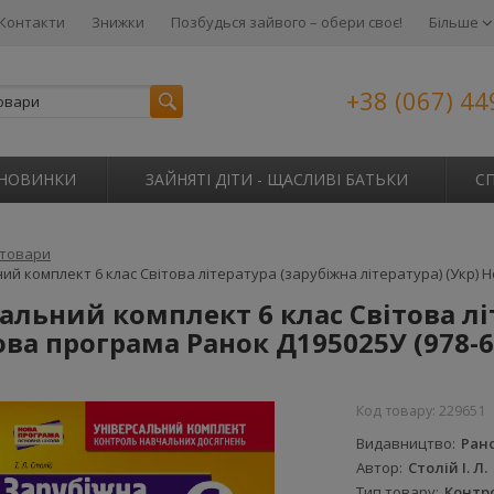
Контакти
Знижки
Позбудься зайвого – обери своє!
Більше
+38 (067) 44
НОВИНКИ
ЗАЙНЯТІ ДІТИ - ЩАСЛИВІ БАТЬКИ
С
 товари
ий комплект 6 клас Світова література (зарубіжна література) (Укр) Но
альний комплект 6 клас Світова лі
ова програма Ранок Д195025У (978-61
Код товару:
229651
Видавництво
Ран
Автор
Столій І. Л.
Тип товару
Контр