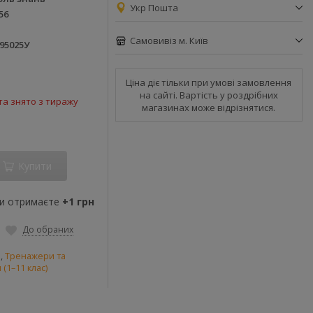
Укр Пошта
56
Самовивіз м. Київ
95025У
Ціна діє тільки при умові замовлення
на сайті. Вартість у роздрібних
а знято з тиражу
магазинах може відрізнятися.
Купити
ви отримаєте
+1 грн
До обраних
и
,
Тренажери та
(1–11 клас)