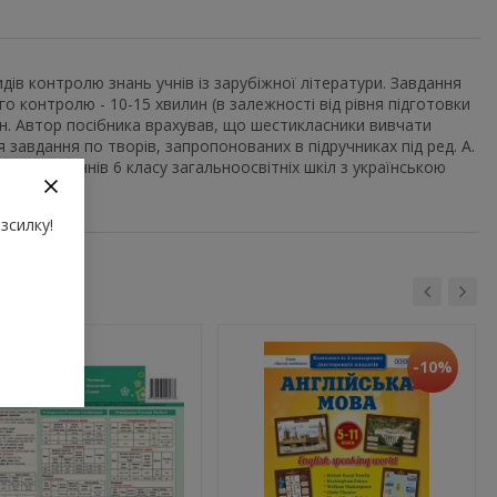
дів контролю знань учнів із зарубіжної літератури. Завдання
о контролю - 10-15 хвилин (в залежності від рівня підготовки
ин. Автор посібника врахував, що шестикласники вивчати
ся завдання по творів, запропонованих в підручниках під ред. А.
начене для учнів 6 класу загальноосвітніх шкіл з українською
зсилку!
-10%