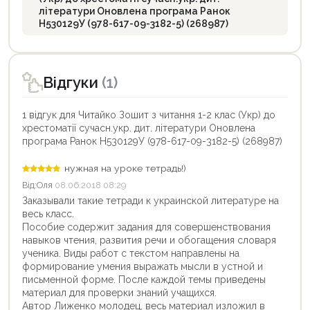
літератури Оновлена програма Ранок
Н530129У (978-617-09-3182-5) (268987)
Відгуки
(1)
1 відгук для Читайко Зошит з читання 1-2 клас (Укр) до
хрестоматії сучасн.укр. дит. літератури Оновлена
програма Ранок Н530129У (978-617-09-3182-5) (268987)
нужная на уроке тетрадь!)
Від:
Оля
08.06.2018 08:29
Заказывали такие тетради к украинской литературе на
весь класс.
Пособие содержит задания для совершенствования
навыков чтения, развития речи и обогащения словаря
ученика. Виды работ с текстом направлены на
формирование умения выражать мысли в устной и
письменной форме. После каждой темы приведены
материал для проверки знаний учащихся.
Автор Лиженко молодец, весь материал изложил в