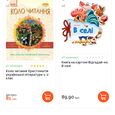
0
У наявності
Книга на картоні Відгадай-но.
1
В селi
У наявності
Коло читання Хрестоматія
української літератури 1-2
клас
90
грн.
89,90
81
грн.
грн.