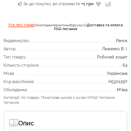
За цю покупку ви отримаєте
+1 грн
Усе про товар
Опис
Характеристики
Відгуки (1)
Доставка та оплата
FAQ-питання
Видавництво
Ранок
Автор
Лиженко В. І.
Тип товару
Робочий зошит
Кількість сторінок
64
Мова
Українська
Код виробника
Н530129У
Обкладинка
М'яка
Категорії:
Усі товари
,
Початкова школа 1-4 клас (НУШ)
,
Читання
,
Читання
Опис