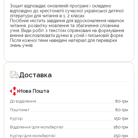
Зошит відповідає оновленій програмі і складено
відповідно до хрестоматії сучасної української дитячої
літератури для читання в 1, 2 класах.
Посібник містить завдання для вдосконалення навичок
читання, розвитку мовлення та збагачення словника
учня. Види робіт з текстом спрямовані на формування
вміння висловлювати думки в усній і письмовій формі.
Після кожної теми наведені матеріал для перевірки
знань учнів.
Доставка
Нова Пошта
До відділення
80 грн
Поштомат
80 грн
Кур'єр
150 грн
Відділення (для мольбертів)
180 грн
Кур'єр (для мольбертів)
250 грн