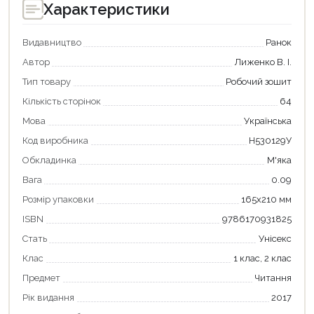
Характеристики
Видавництво
Ранок
Автор
Лиженко В. І.
Тип товару
Робочий зошит
Кількість сторінок
64
Мова
Українська
Код виробника
Н530129У
Обкладинка
М'яка
Вага
0.09
Продовжити покупки
Розмір упаковки
165х210 мм
Оформити замовлення
ISBN
9786170931825
Стать
Унісекс
Клас
1 клас, 2 клас
Предмет
Читання
Рік видання
2017