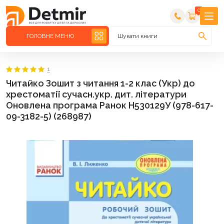
0
ГОЛОВНЕ МЕНЮ
Шукати книги
1
Читайко Зошит з читання 1-2 клас (Укр) до
хрестоматії сучасн.укр. дит. літератури
Оновлена програма Ранок Н530129У (978-617-
09-3182-5) (268987)