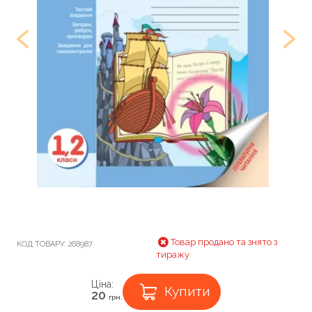
Товар продано та знято з
КОД ТОВАРУ:
268987
тиражу
Ціна:
Купити
20
грн.