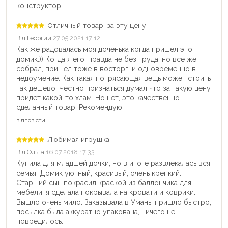
конструктор
Отличный товар, за эту цену.
Від:
Георгий
27.05.2021 17:12
Как же радовалась моя доченька когда пришел этот
домик.)) Когда я его, правда не без труда, но все же
собрал, пришел тоже в восторг, и одновременно в
недоумение. Как такая потрясающая вещь может стоить
так дешево. Честно признаться думал что за такую цену
придет какой-то хлам. Но нет, это качественно
сделанный товар. Рекомендую.
відповісти
Любимая игрушка
Від:
Ольга
16.07.2018 17:33
Купила для младшей дочки, но в итоге развлекалась вся
семья. Домик уютный, красивый, очень крепкий.
Старший сын покрасил краской из баллончика для
мебели, я сделала покрывала на кровати и коврики.
Вышло очень мило. Заказывала в Умань, пришло быстро,
посылка была аккуратно упакована, ничего не
повредилось.