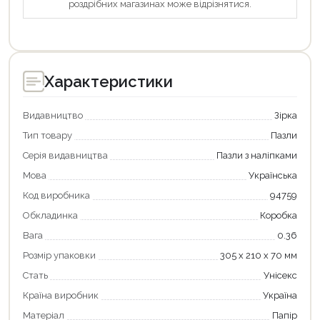
роздрібних магазинах може відрізнятися.
Характеристики
Видавництво
Зірка
Тип товару
Пазли
Серія видавництва
Пазли з наліпками
Мова
Українська
Код виробника
94759
Обкладинка
Коробка
Вага
0.36
Розмір упаковки
305 х 210 х 70 мм
Стать
Унісекс
Країна виробник
Україна
Матеріал
Папір