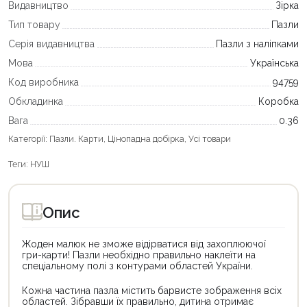
Видавництво
Зірка
Тип товару
Пазли
Серія видавництва
Пазли з наліпками
Мова
Українська
Код виробника
94759
Обкладинка
Коробка
Вага
0.36
Категорії:
Пазли. Карти
,
Цінопадна добірка
,
Усі товари
Теги:
НУШ
Опис
Жоден малюк не зможе відірватися від захоплюючої
гри-карти! Пазли необхідно правильно наклеїти на
спеціальному полі з контурами областей України.
Кожна частина пазла містить барвисте зображення всіх
областей. Зібравши їх правильно, дитина отримає