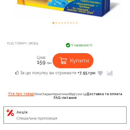
КОД ТОВАРУ:
286364
У наявності
Ціна:
Купити
159
грн.
За цю покупку ви отримаєте
+7.95 грн
Усе про товар
Опис
Характеристики
Відгуки (4)
Доставка та оплата
FAQ-питання
Акція
Спеціальна пропозиція