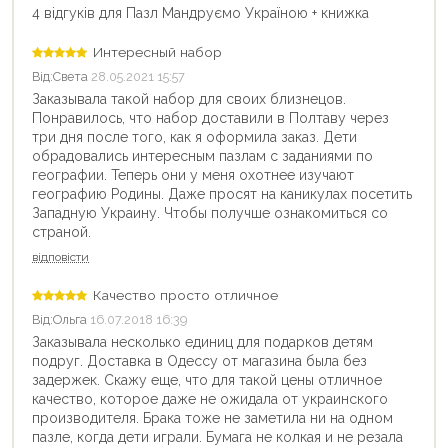
4 відгуків для Пазл Мандруємо Україною + книжка
Интересный набор
Від:
Света
28.05.2021 15:57
Заказывала такой набор для своих близнецов.
Понравилось, что набор доставили в Полтаву через
три дня после того, как я оформила заказ. Дети
обрадовались интересным пазлам с заданиями по
географии. Теперь они у меня охотнее изучают
географию Родины. Даже просят на каникулах посетить
Западную Украину. Чтобы получше ознакомиться со
страной.
відповісти
Качество просто отличное
Від:
Ольга
16.07.2018 16:39
Заказывала несколько единиц для подарков детям
подруг. Доставка в Одессу от магазина была без
задержек. Скажу еще, что для такой цены отличное
качество, которое даже не ожидала от украинского
производителя. Брака тоже не заметила ни на одном
пазле, когда дети играли. Бумага не колкая и не резала