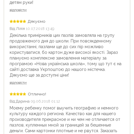
детям руки!
відповісти
Дякуємо
Від:
Лілія
10.07.2018 13:49
Декілька примірників цих пазлів замовляла на групу
продовженого дня до школи. При повсякденному
використанні, пазлами ще до сих пір можливо
користуватися, бо картон дуже високої якості. Зараз
плануємо комплексне замовлення матеріалу за
програмою «Нова українська школа», тому що тут є на
сайті доставка Укрпоштою до нашого містечка.
Дякуємо ще за доступні ціни!
відповісти
Отлично!
Від:
Дарина
09.06.2018 01:12
Моему ребенку помог выучить географию и немного
культуру каждого региона. Качество как для нашего
производителя прекрасное и ни чем не отличается от
пазлов, купленных мной за границей за бешенные
деньги. Сами картонки плотные и не рвутся. Заказать