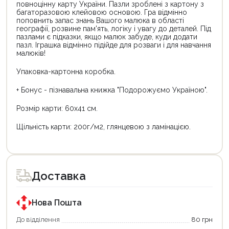
повноцінну карту України. Пазли зроблені з картону з
багаторазовою клейовою основою. Гра відмінно
поповнить запас знань Вашого малюка в області
географії, розвине пам'ять, логіку і увагу до деталей. Під
пазлами є підказки, якщо малюк забуде, куди додати
пазл. Іграшка відмінно підійде для розваги і для навчання
малюків!
Упаковка-картонна коробка.
+ Бонус - пізнавальна книжка "Подорожуємо Україною".
Розмір карти: 60х41 см.
Щільність карти: 200г/м2, глянцевою з ламінацією.
Доставка
Нова Пошта
До відділення
80 грн