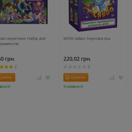
ові секретики. Набір для
WOW сяйво. Наукова гра
ериментів
80 грн.
220,02 грн.
2
0
Купити
Купити
вності
У наявності