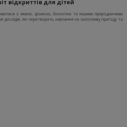
іт відкриттів для дітей
митися з хімією, фізикою, біологією та іншими природничими
я дослідів, які перетворять навчання на захопливу пригоду та