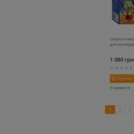
Секрети людс
для експери
1 080 грн
Купити
У наявності
1
2
3