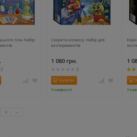
ького тіла. Набір
Секрети космосу. Набір для
Наук
ментів
експериментів
експ
.
1 080 грн.
1 0
0
0
Купити
У наявності
У ная
4
→