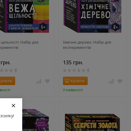
щільності. Набір для
Хімічне дерево. Набір для
ериментів
експериментів
 грн.
135 грн.
0
0
Купити
Купити
вності
У наявності
зсилку!