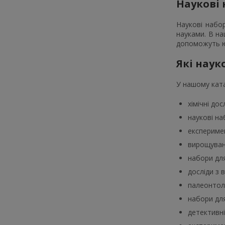
Наукові 
Наукові набо
науками. В на
допоможуть юн
Які наук
У нашому ката
хімічні до
наукові на
експеримен
вирощуванн
набори для
досліди з 
палеонтоло
набори дл
детективні