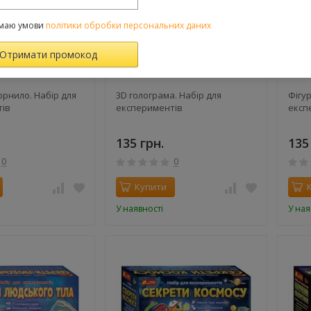
маю умови
політики обробки персональних даних
рнило. Набір для
3D голограма. Набір для
Фігур
тів
експериментів
експ
135 грн.
135
0
0
Купити
У наявності
У ная