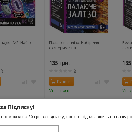
наука №2. Набір
Палаюче залізо. Набір для
Вежа 
експериментів
експ
135 грн.
135
0
0
Купити
У наявності
У ная
 за Підписку!
промокод на 50 грн за підписку, просто підписавшись на нашу ро