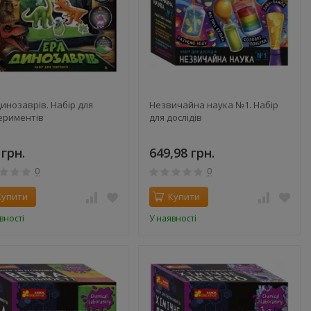
динозаврів. Набір для
Незвичайна наука №1. Набір
ериментів
для дослідів
 грн.
649,98 грн.
0
0
Купити
Купити
вності
У наявності