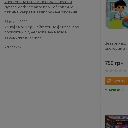
«Нестерпна шістка Трісти» Пенелопи
Дуглас: dark romance про небезпечне
тяжіння, секрети й заборонені бажання
23 июня 2026
«Анафема» Кері Лейк: темне фентезі про
проклятий ліс, небезпечну магію й
заборонене тяжіння
Ветеринар. 
Усі записи
експеримен
750 грн.
Купити
У наявності