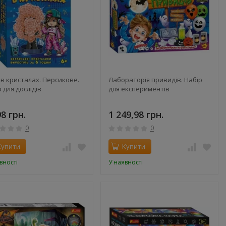
 в кристалах. Персикове.
Лабораторія привидів. Набір
 для дослідів
для експериментів
98 грн.
1 249,98 грн.
0
0
Купити
Купити
вності
У наявності