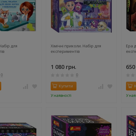
Набір для
Хімічні приколи. Набір для
Ера 
тів
експериментів
експ
1 080 грн.
650
0
0
Купити
У наявності
У ная