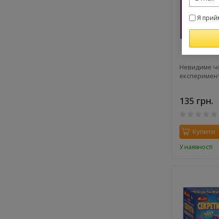
Я прий
Невидиме чо
експеримен
135 грн.
Купити
У наявності