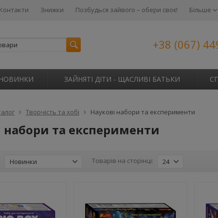
Контакти
Знижки
Позбудься зайвого – обери своє!
Більше
+38 (067) 44
НОВИНКИ
ЗАЙНЯТІ ДІТИ - ЩАСЛИВІ БАТЬКИ
С
талог
Творчість та хобі
Наукові набори та експерименти
і набори та експерименти
:
Товарів на сторінці:
Новинки
24