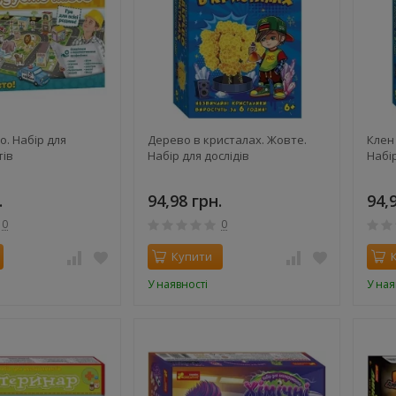
о. Набір для
Дерево в кристалах. Жовте.
Клен
тів
Набір для дослідів
Набір
.
94,98 грн.
94,
0
0
Купити
У наявності
У ная