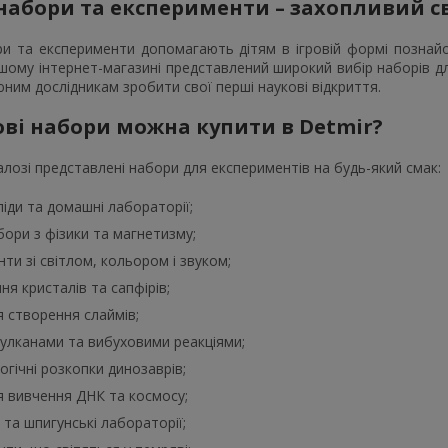
набори та експерименти – захопливий св
ри та експерименти допомагають дітям в ігровій формі познайо
шому інтернет-магазині представлений широкий вибір наборів дл
им дослідникам зробити свої перші наукові відкриття.
ові набори можна купити в Detmir?
лозі представлені набори для експериментів на будь-який смак:
сліди та домашні лабораторії;
бори з фізики та магнетизму;
ти зі світлом, кольором і звуком;
я кристалів та сапфірів;
 створення слаймів;
вулканами та вибуховими реакціями;
гічні розкопки динозаврів;
я вивчення ДНК та космосу;
 та шпигунські лабораторії;