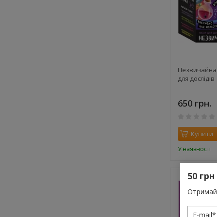
Незвичайна 
для дослідів
650 грн.
Купити
У наявності
50 грн
Отримай 