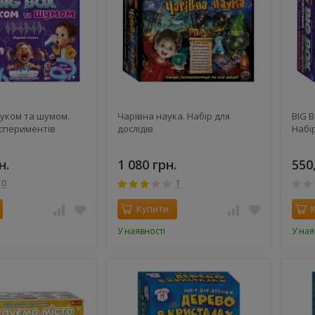
вуком та шумом.
Чарівна наука. Набір для
BIG B
кспериментів
дослідів
Набі
н.
1 080 грн.
550
0
1
Купити
У наявності
У ная