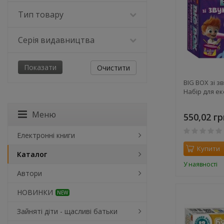
Тип товару
Серія видавництва
Очистити
BIG BOX зі з
Набір для е
Меню
550,02 гр
Електронні книги
Купити
Каталог
У наявності
Автори
НОВИНКИ
NEW
Зайняті діти - щасливі батьки